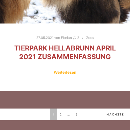
27.05.2021
von
Florian
2
Zoos
TIERPARK HELLABRUNN APRIL
2021 ZUSAMMENFASSUNG
Weiterlesen
BEITRAGSNAVIGATION
1
2
…
5
NÄCHSTE