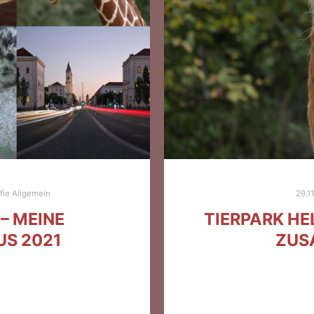
fie Allgemein
29.1
– MEINE
TIERPARK HE
US 2021
ZUS