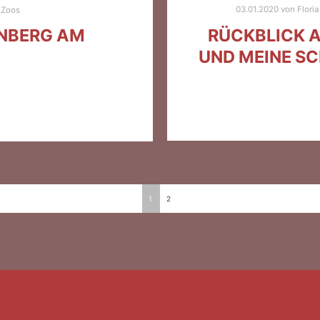
03.01.2020
von
Flori
Zoos
RÜCKBLICK A
RNBERG AM
UND MEINE S
ON
1
2