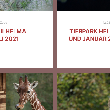
Zoos
12.0
WILHELMA
TIERPARK HE
I 2021
UND JANUAR