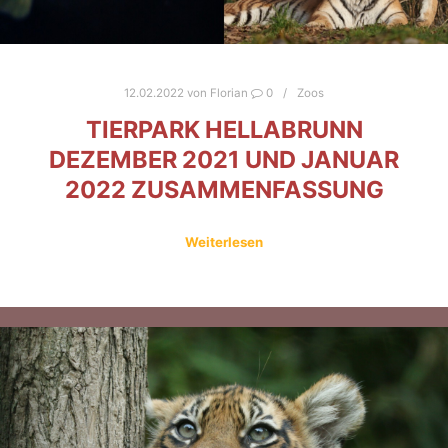
12.02.2022
von
Florian
0
Zoos
TIERPARK HELLABRUNN
DEZEMBER 2021 UND JANUAR
2022 ZUSAMMENFASSUNG
Weiterlesen