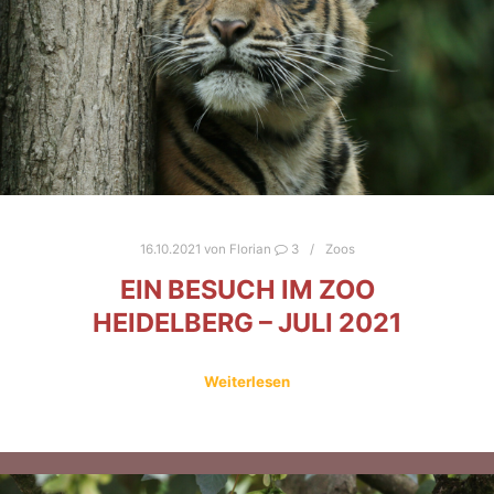
16.10.2021
von
Florian
3
Zoos
EIN BESUCH IM ZOO
HEIDELBERG – JULI 2021
Weiterlesen