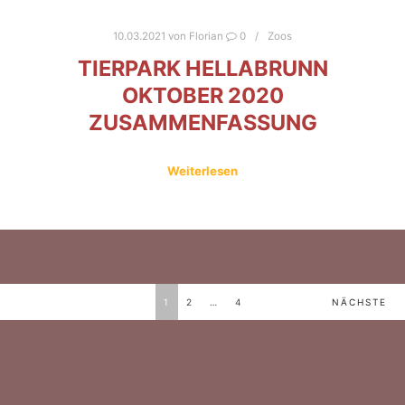
10.03.2021
von
Florian
0
Zoos
TIERPARK HELLABRUNN
OKTOBER 2020
ZUSAMMENFASSUNG
Weiterlesen
BEITRAGSNAVIGATION
1
2
…
4
NÄCHSTE