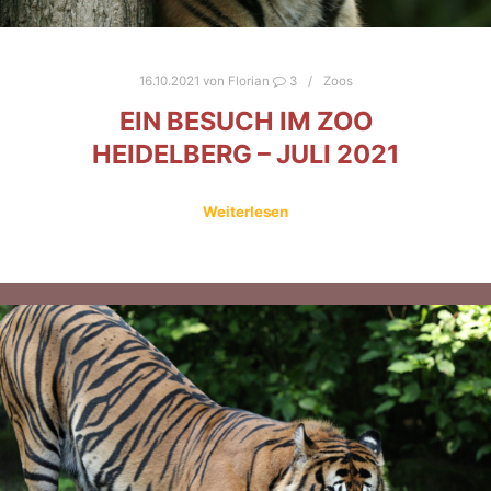
16.10.2021
von
Florian
3
Zoos
EIN BESUCH IM ZOO
HEIDELBERG – JULI 2021
Weiterlesen