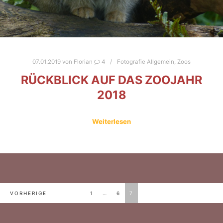
07.01.2019
von
Florian
4
Fotografie Allgemein
,
Zoos
RÜCKBLICK AUF DAS ZOOJAHR
2018
Weiterlesen
BEITRAGSNAVIGATION
VORHERIGE
1
…
6
7