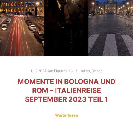
11.11.2024
von
Florian
3
Italien
,
Reisen
MOMENTE IN BOLOGNA UND
ROM – ITALIENREISE
SEPTEMBER 2023 TEIL 1
Weiterlesen