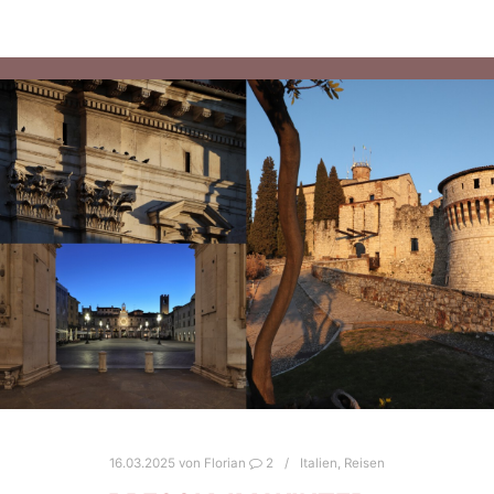
16.03.2025
von
Florian
2
Italien
,
Reisen