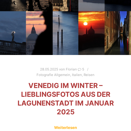
28.05.2025
von
Florian
5
Fotografie Allgemein
,
Italien
,
Reisen
VENEDIG IM WINTER –
LIEBLINGSFOTOS AUS DER
LAGUNENSTADT IM JANUAR
2025
Weiterlesen