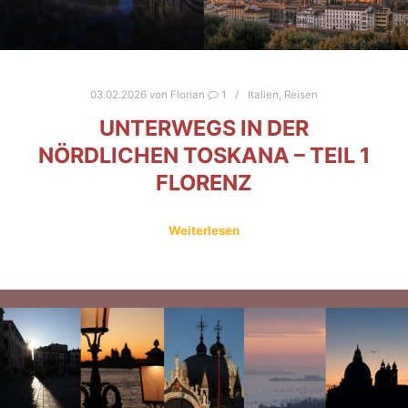
03.02.2026
von
Florian
1
Italien
,
Reisen
UNTERWEGS IN DER
NÖRDLICHEN TOSKANA – TEIL 1
FLORENZ
Weiterlesen